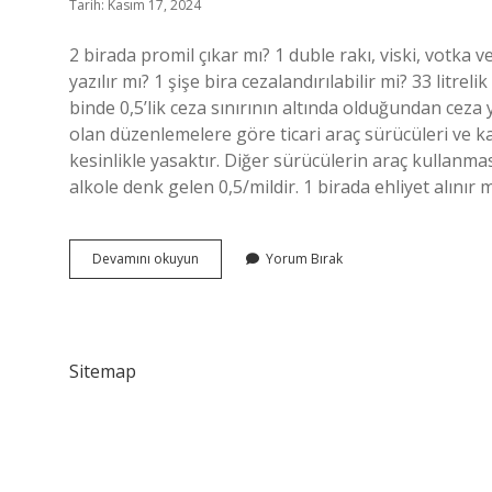
Tarih: Kasım 17, 2024
2 birada promil çıkar mı? 1 duble rakı, viski, votka 
yazılır mı? 1 şişe bira cezalandırılabilir mi? 33 litrel
binde 0,5’lik ceza sınırının altında olduğundan ceza 
olan düzenlemelere göre ticari araç sürücüleri ve 
kesinlikle yasaktır. Diğer sürücülerin araç kullanmas
alkole denk gelen 0,5/mildir. 1 birada ehliyet alınır 
Kaç
Devamını okuyun
Yorum Bırak
Birada
Ehliyet
Gider
Sitemap