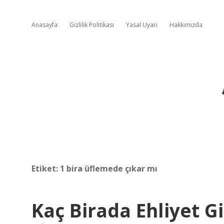
Anasayfa
Gizlilik Politikası
Yasal Uyarı
Hakkımızda
Etiket:
1 bira üflemede çıkar mı
Kaç Birada Ehliyet G