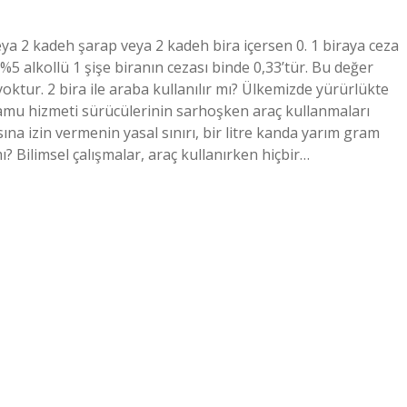
veya 2 kadeh şarap veya 2 kadeh bira içersen 0. 1 biraya ceza
ik %5 alkollü 1 şişe biranın cezası binde 0,33’tür. Bu değer
yoktur. 2 bira ile araba kullanılır mı? Ülkemizde yürürlükte
kamu hizmeti sürücülerinin sarhoşken araç kullanmaları
ına izin vermenin yasal sınırı, bir litre kanda yarım gram
mı? Bilimsel çalışmalar, araç kullanırken hiçbir…