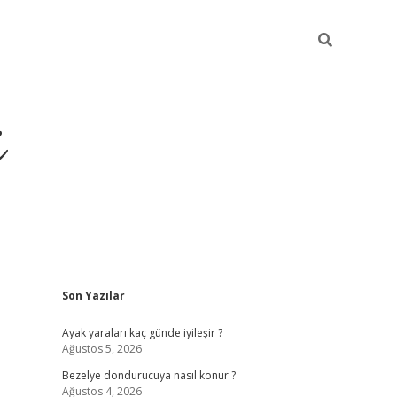
i
Sidebar
Son Yazılar
ilbet yeni giriş
betexper güncel giriş
be
Ayak yaraları kaç günde iyileşir ?
Ağustos 5, 2026
Bezelye dondurucuya nasıl konur ?
Ağustos 4, 2026