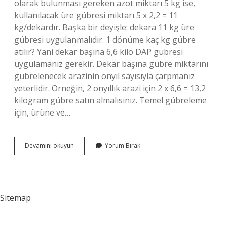
olarak bulunması gereken azot miktarı 5 kg ise,
kullanılacak üre gübresi miktarı 5 x 2,2 = 11
kg/dekardır. Başka bir deyişle: dekara 11 kg üre
gübresi uygulanmalıdır. 1 dönüme kaç kg gübre
atılır? Yani dekar başına 6,6 kilo DAP gübresi
uygulamanız gerekir. Dekar başına gübre miktarını
gübrelenecek arazinin onyıl sayısıyla çarpmanız
yeterlidir. Örneğin, 2 onyıllık arazi için 2 x 6,6 = 13,2
kilogram gübre satın almalısınız. Temel gübreleme
için, ürüne ve…
Üre
Devamını okuyun
Yorum Bırak
Gübresi
Dekara
Kaç
Kilo
Verilir
Sitemap