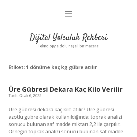
menüyü
Anasayfa
aç
Gizlilik Politikası
Dijital Yolculuk Rehberi
Yasal Uyarı
Teknolojiyle dolu neşeli bir macera!
Hakkımızda
Etiket:
1 dönüme kaç kg gübre atılır
Üre Gübresi Dekara Kaç Kilo Verilir
Tarih: Ocak 6, 2025
Üre gübresi dekara kaç kilo atılır? Üre gübresi
azotlu gübre olarak kullanıldığında; toprak analizi
sonucu bulunan saf madde miktarı 2,2 ile çarpılır.
Örneğin toprak analizi sonucu bulunan saf madde