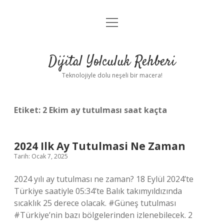
menüyü
Anasayfa
aç
Gizlilik Politikası
Dijital Yolculuk Rehberi
Yasal Uyarı
Teknolojiyle dolu neşeli bir macera!
Hakkımızda
Etiket:
2 Ekim ay tutulması saat kaçta
2024 Ilk Ay Tutulmasi Ne Zaman
Tarih: Ocak 7, 2025
2024 yılı ay tutulması ne zaman? 18 Eylül 2024’te
Türkiye saatiyle 05:34’te Balık takımyıldızında
sıcaklık 25 derece olacak. #Güneş tutulması
#Türkiye’nin bazı bölgelerinden izlenebilecek. 2