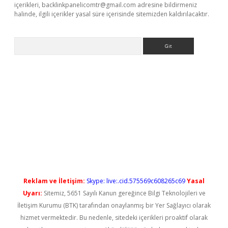
içerikleri,
backlinkpanelicomtr@gmail.com
adresine bildirmeniz
halinde, ilgili içerikler yasal süre içerisinde sitemizden kaldırılacaktır.
Arama
l giriş
betexper güncel giriş
Reklam ve İletişim:
Skype: live:.cid.575569c608265c69
Yasal
Uyarı:
Sitemiz, 5651 Sayılı Kanun gereğince Bilgi Teknolojileri ve
İletişim Kurumu (BTK) tarafından onaylanmış bir Yer Sağlayıcı olarak
hizmet vermektedir. Bu nedenle, sitedeki içerikleri proaktif olarak