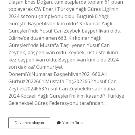
ulaşan Enes Doğan, tüm etaplarda toplam 61 puan
toplayarak CW Enerji Türkiye Yağlı Güreş Ligi’nin
2024 sezonu şampiyonu oldu. Bugünkü Yağlı
Güreşte Başpehlivan kim oldu? Kırkpınar Yağlı
Güreşleri’nde Yusuf Can Zeybek başpehlivan oldu.
Edirne’de düzenlenen 663. Kırkpınar Yağlı
Güreşleri’nde Mustafa Taş’ı yenen Yusuf Can
Zeybek, başpehlivan oldu. Zeybek, üst üste ikinci
kez başpehlivan oldu. Başpehlivan kim oldu 2024
son dakika? Cumhuriyet
DönemiYılNumarasıBaşpehlivan2021660.Ali
Gürbüz2022661.Mustafa Taş2023662.Yusuf Can
Zeybek2024663.Yusuf Can Zeybek96 satır daha
2024 Kocaeli Yağlı Güreşleri’ni kim kazandı? Türkiye
Geleneksel Güreş Federasyonu tarafından…
Dünkü
Devamını okuyun
Yorum Bırak
Yağlı
Güreşlerde