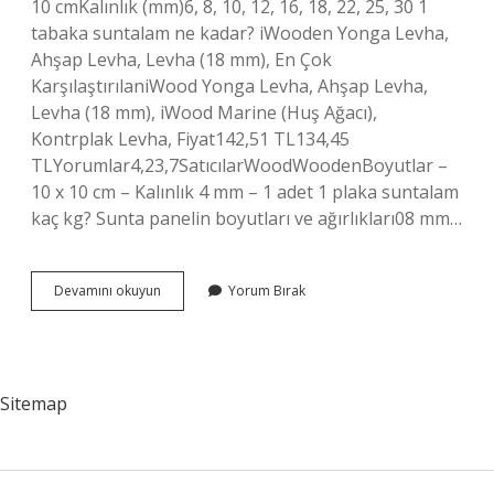
10 cmKalınlık (mm)6, 8, 10, 12, 16, 18, 22, 25, 30 1
tabaka suntalam ne kadar? iWooden Yonga Levha,
Ahşap Levha, Levha (18 mm), En Çok
KarşılaştırılaniWood Yonga Levha, Ahşap Levha,
Levha (18 mm), iWood Marine (Huş Ağacı),
Kontrplak Levha, Fiyat142,51 TL134,45
TLYorumlar4,23,7SatıcılarWoodWoodenBoyutlar –
10 x 10 cm – Kalınlık 4 mm – 1 adet 1 plaka suntalam
kaç kg? Sunta panelin boyutları ve ağırlıkları08 mm…
210
Devamını okuyun
Yorum Bırak
280
Suntalam
Fiyatı
Ne
Kadar
Sitemap