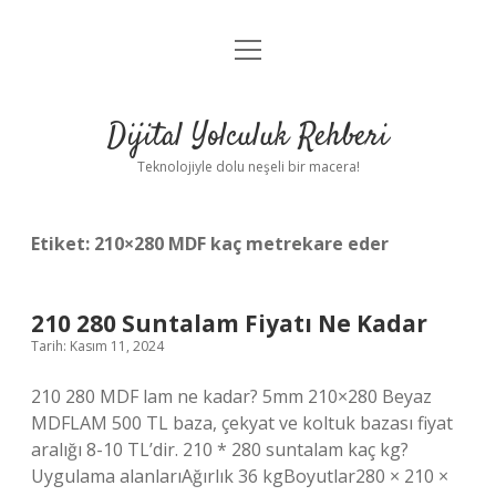
menüyü
Anasayfa
aç
Gizlilik Politikası
Dijital Yolculuk Rehberi
Yasal Uyarı
Teknolojiyle dolu neşeli bir macera!
Hakkımızda
Etiket:
210×280 MDF kaç metrekare eder
210 280 Suntalam Fiyatı Ne Kadar
Tarih: Kasım 11, 2024
210 280 MDF lam ne kadar? 5mm 210×280 Beyaz
MDFLAM 500 TL baza, çekyat ve koltuk bazası fiyat
aralığı 8-10 TL’dir. 210 * 280 suntalam kaç kg?
Uygulama alanlarıAğırlık 36 kgBoyutlar280 × 210 ×