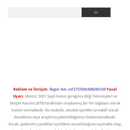
Arama
el giriş
betexper güncel giriş
Reklam ve İletişim:
Skype: live:.cid.575569c608265c69
Yasal
Uyarı:
Sitemiz, 5651 Sayılı Kanun gereğince Bilgi Teknolojileri ve
İletişim Kurumu (BTK) tarafından onaylanmış bir Yer Sağlayıcı olarak
hizmet vermektedir. Bu nedenle, sitedeki içerikleri proaktif olarak
denetleme veya araştırma yükümlülüğümüz bulunmamaktadır.
Ancak, üyelerimiz yazdıkları içeriklerin sorumluluğunu taşımakta olup,