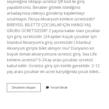
seçeneğine tıklayıp ücretsiz QR kod ile giriş
yapabilirsiniz. Beraber gitmek istediğiniz
arkadaşınıza videoyu gönderip kaydetmeyi
unutmayın. Florya Akvaryum kimlere ücretsizdir?
BİREYSEL BİLETTE ÇOCUKLAR İÇİN HANGİ YAŞ
GRUBU ÜCRETSİZDİR? 2 yaşına kadar olan çocuklar
için giriş ücretsizdir. (24 aydan küçük çocuklar için
İstanbul Akvaryum’a giriş ücretsizdir.) İstanbul
Akvaryum girişte bilet alınıyor mu? Dünyanın en
büyük temalı akvaryumuna ücretsiz giriş. Sea Life
kimlere ücretsiz? 0-24 ay arası çocuklar ücretsiz
kabul edilir. Ücretsiz giriş için kimlik gereklidir. 2-12
yaş arası çocuklar ek ücret karşılığında çocuk bileti…
Forum
Devamını okuyun
Yorum Bırak
Istanbul
Akvaryum
Ücretsiz
Giriş