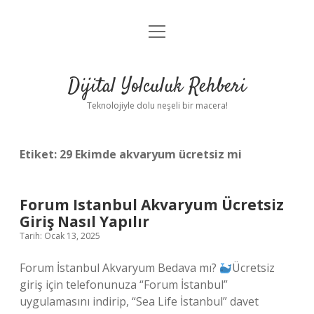
menüyü
Anasayfa
aç
Gizlilik Politikası
Dijital Yolculuk Rehberi
Yasal Uyarı
Teknolojiyle dolu neşeli bir macera!
Hakkımızda
Etiket:
29 Ekimde akvaryum ücretsiz mi
Forum Istanbul Akvaryum Ücretsiz
Giriş Nasıl Yapılır
Tarih: Ocak 13, 2025
Forum İstanbul Akvaryum Bedava mı?
Ücretsiz
giriş için telefonunuza “Forum İstanbul”
uygulamasını indirip, “Sea Life İstanbul” davet