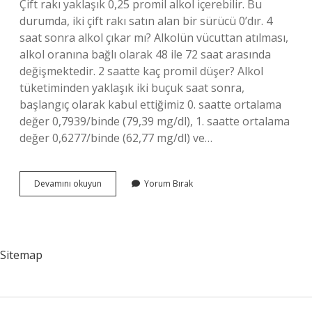
Çift rakı yaklaşık 0,25 promil alkol içerebilir. Bu
durumda, iki çift rakı satın alan bir sürücü 0’dır. 4
saat sonra alkol çıkar mı? Alkolün vücuttan atılması,
alkol oranına bağlı olarak 48 ile 72 saat arasında
değişmektedir. 2 saatte kaç promil düşer? Alkol
tüketiminden yaklaşık iki buçuk saat sonra,
başlangıç ​​olarak kabul ettiğimiz 0. saatte ortalama
değer 0,7939/binde (79,39 mg/dl), 1. saatte ortalama
değer 0,6277/binde (62,77 mg/dl) ve…
2
Devamını okuyun
Yorum Bırak
Duble
Rakının
Etkisi
Ne
Zaman
Sitemap
Geçer