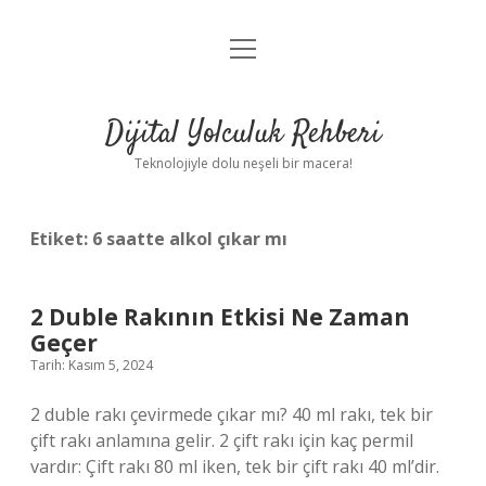
menüyü
Anasayfa
aç
Gizlilik Politikası
Dijital Yolculuk Rehberi
Yasal Uyarı
Teknolojiyle dolu neşeli bir macera!
Hakkımızda
Etiket:
6 saatte alkol çıkar mı
2 Duble Rakının Etkisi Ne Zaman
Geçer
Tarih: Kasım 5, 2024
2 duble rakı çevirmede çıkar mı? 40 ml rakı, tek bir
çift rakı anlamına gelir. 2 çift rakı için kaç permil
vardır: Çift rakı 80 ml iken, tek bir çift rakı 40 ml’dir.