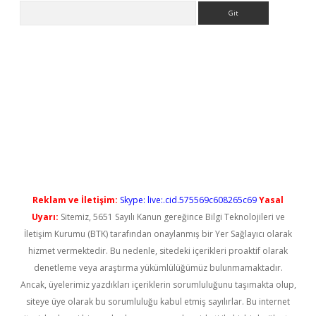
Arama
 güncel giriş
betexper güncel giriş
Reklam ve İletişim:
Skype: live:.cid.575569c608265c69
Yasal
Uyarı:
Sitemiz, 5651 Sayılı Kanun gereğince Bilgi Teknolojileri ve
İletişim Kurumu (BTK) tarafından onaylanmış bir Yer Sağlayıcı olarak
hizmet vermektedir. Bu nedenle, sitedeki içerikleri proaktif olarak
denetleme veya araştırma yükümlülüğümüz bulunmamaktadır.
Ancak, üyelerimiz yazdıkları içeriklerin sorumluluğunu taşımakta olup,
siteye üye olarak bu sorumluluğu kabul etmiş sayılırlar. Bu internet