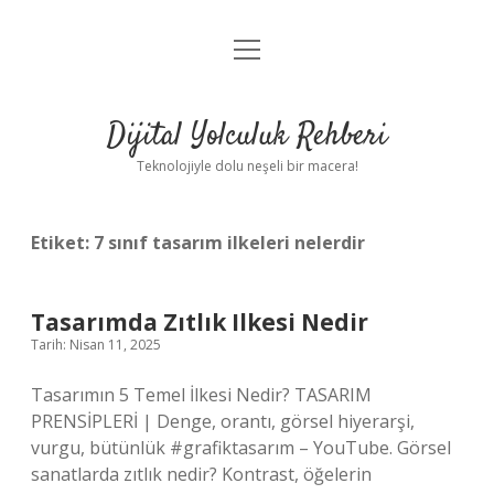
menüyü
Anasayfa
aç
Gizlilik Politikası
Dijital Yolculuk Rehberi
Yasal Uyarı
Teknolojiyle dolu neşeli bir macera!
Hakkımızda
Etiket:
7 sınıf tasarım ilkeleri nelerdir
Tasarımda Zıtlık Ilkesi Nedir
Tarih: Nisan 11, 2025
Tasarımın 5 Temel İlkesi Nedir? TASARIM
PRENSİPLERİ | Denge, orantı, görsel hiyerarşi,
vurgu, bütünlük #grafiktasarım – YouTube. Görsel
sanatlarda zıtlık nedir? Kontrast, öğelerin