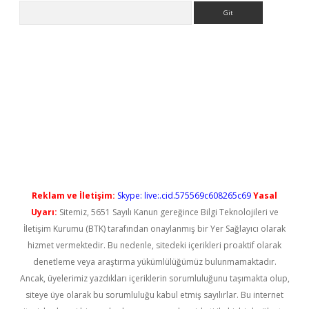
Arama
l giriş
betexper güncel giriş
Reklam ve İletişim:
Skype: live:.cid.575569c608265c69
Yasal
Uyarı:
Sitemiz, 5651 Sayılı Kanun gereğince Bilgi Teknolojileri ve
İletişim Kurumu (BTK) tarafından onaylanmış bir Yer Sağlayıcı olarak
hizmet vermektedir. Bu nedenle, sitedeki içerikleri proaktif olarak
denetleme veya araştırma yükümlülüğümüz bulunmamaktadır.
Ancak, üyelerimiz yazdıkları içeriklerin sorumluluğunu taşımakta olup,
siteye üye olarak bu sorumluluğu kabul etmiş sayılırlar. Bu internet