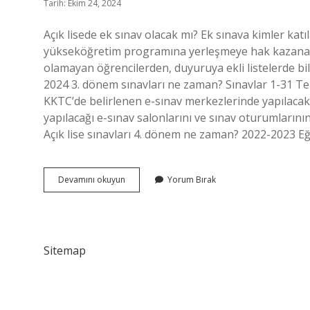
Tarih: Ekim 24, 2024
Açık lisede ek sınav olacak mı? Ek sınava kimler kat
yükseköğretim programına yerleşmeye hak kazanan
olamayan öğrencilerden, duyuruya ekli listelerde bilgi
2024 3. dönem sınavları ne zaman? Sınavlar 1-31 Temm
KKTC’de belirlenen e-sınav merkezlerinde yapılacakt
yapılacağı e-sınav salonlarını ve sınav oturumlarının 
Açık lise sınavları 4. dönem ne zaman? 2022-2023 Eğ
Açık
Devamını okuyun
Yorum Bırak
Lise
Ek
Sınav
Ne
Zaman
Sitemap
2024