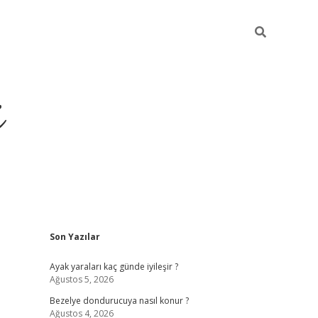
i
Sidebar
Son Yazılar
ilbet yeni giriş
betexper güncel gi
Ayak yaraları kaç günde iyileşir ?
Ağustos 5, 2026
Bezelye dondurucuya nasıl konur ?
Ağustos 4, 2026