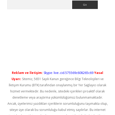
Arama
l giriş
betexper güncel giriş
Reklam ve İletişim:
Skype: live:.cid.575569c608265c69
Yasal
Uyarı:
Sitemiz, 5651 Sayılı Kanun gereğince Bilgi Teknolojileri ve
İletişim Kurumu (BTK) tarafından onaylanmış bir Yer Sağlayıcı olarak
hizmet vermektedir. Bu nedenle, sitedeki içerikleri proaktif olarak
denetleme veya araştırma yükümlülüğümüz bulunmamaktadır.
Ancak, üyelerimiz yazdıkları içeriklerin sorumluluğunu taşımakta olup,
siteye üye olarak bu sorumluluğu kabul etmiş sayılırlar. Bu internet