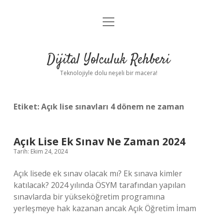
menüyü
Anasayfa
aç
Gizlilik Politikası
Dijital Yolculuk Rehberi
Yasal Uyarı
Teknolojiyle dolu neşeli bir macera!
Hakkımızda
Etiket:
Açık lise sınavları 4 dönem ne zaman
Açık Lise Ek Sınav Ne Zaman 2024
Tarih: Ekim 24, 2024
Açık lisede ek sınav olacak mı? Ek sınava kimler
katılacak? 2024 yılında ÖSYM tarafından yapılan
sınavlarda bir yükseköğretim programına
yerleşmeye hak kazanan ancak Açık Öğretim İmam