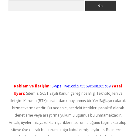
Arama
el giriş
betexper güncel giriş
Reklam ve İletişim:
Skype: live:.cid.575569c608265c69
Yasal
Uyarı:
Sitemiz, 5651 Sayılı Kanun gereğince Bilgi Teknolojileri ve
İletişim Kurumu (BTK) tarafından onaylanmış bir Yer Sağlayıcı olarak
hizmet vermektedir. Bu nedenle, sitedeki içerikleri proaktif olarak
denetleme veya araştırma yükümlülüğümüz bulunmamaktadır.
Ancak, üyelerimiz yazdıkları içeriklerin sorumluluğunu taşımakta olup,
siteye üye olarak bu sorumluluğu kabul etmiş sayılırlar. Bu internet