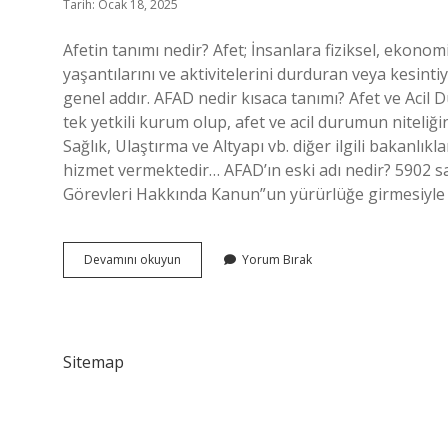
Tarih: Ocak 18, 2025
Afetin tanımı nedir? Afet; İnsanlara fiziksel, ekonom
yaşantılarını ve aktivitelerini durduran veya kesinti
genel addır. AFAD nedir kısaca tanımı? Afet ve Acil
tek yetkili kurum olup, afet ve acil durumun niteliğ
Sağlık, Ulaştırma ve Altyapı vb. diğer ilgili bakanlıkl
hizmet vermektedir… AFAD’ın eski adı nedir? 5902 sa
Görevleri Hakkında Kanun”un yürürlüğe girmesiyle S
Afad
Devamını okuyun
Yorum Bırak
A
Göre
Afetin
Tanımı
Nedir
Sitemap