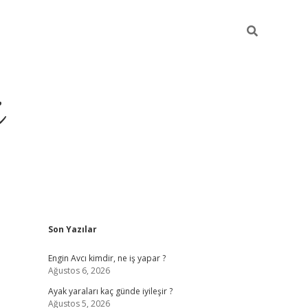
i
Sidebar
Son Yazılar
ilbet yeni giriş
betexper güncel giriş
Engin Avcı kimdir, ne iş yapar ?
Ağustos 6, 2026
Ayak yaraları kaç günde iyileşir ?
Ağustos 5, 2026