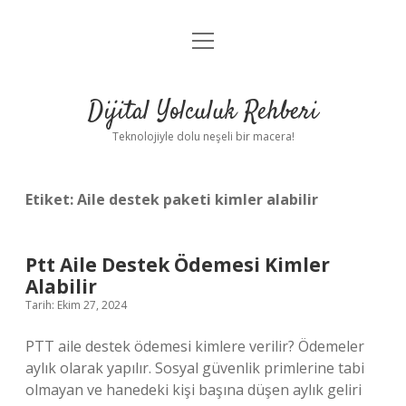
menüyü
Anasayfa
aç
Gizlilik Politikası
Dijital Yolculuk Rehberi
Yasal Uyarı
Teknolojiyle dolu neşeli bir macera!
Hakkımızda
Etiket:
Aile destek paketi kimler alabilir
Ptt Aile Destek Ödemesi Kimler
Alabilir
Tarih: Ekim 27, 2024
PTT aile destek ödemesi kimlere verilir? Ödemeler
aylık olarak yapılır. Sosyal güvenlik primlerine tabi
olmayan ve hanedeki kişi başına düşen aylık geliri