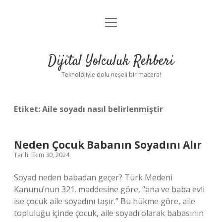
menüyü
Anasayfa
aç
Gizlilik Politikası
Dijital Yolculuk Rehberi
Yasal Uyarı
Teknolojiyle dolu neşeli bir macera!
Hakkımızda
Etiket:
Aile soyadı nasıl belirlenmiştir
Neden Çocuk Babanın Soyadını Alır
Tarih: Ekim 30, 2024
Soyad neden babadan geçer? Türk Medeni
Kanunu’nun 321. maddesine göre, “ana ve baba evli
ise çocuk aile soyadını taşır.” Bu hükme göre, aile
topluluğu içinde çocuk, aile soyadı olarak babasının