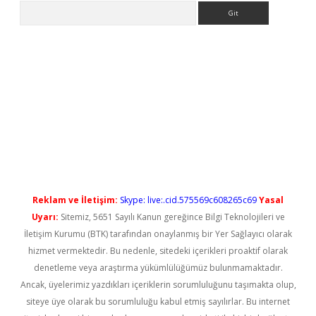
Arama
l giriş
betexper güncel giriş
Reklam ve İletişim:
Skype: live:.cid.575569c608265c69
Yasal
Uyarı:
Sitemiz, 5651 Sayılı Kanun gereğince Bilgi Teknolojileri ve
İletişim Kurumu (BTK) tarafından onaylanmış bir Yer Sağlayıcı olarak
hizmet vermektedir. Bu nedenle, sitedeki içerikleri proaktif olarak
denetleme veya araştırma yükümlülüğümüz bulunmamaktadır.
Ancak, üyelerimiz yazdıkları içeriklerin sorumluluğunu taşımakta olup,
siteye üye olarak bu sorumluluğu kabul etmiş sayılırlar. Bu internet