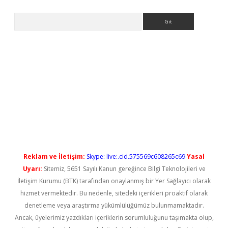
Arama
l giriş
betexper güncel giriş
Reklam ve İletişim:
Skype: live:.cid.575569c608265c69
Yasal
Uyarı:
Sitemiz, 5651 Sayılı Kanun gereğince Bilgi Teknolojileri ve
İletişim Kurumu (BTK) tarafından onaylanmış bir Yer Sağlayıcı olarak
hizmet vermektedir. Bu nedenle, sitedeki içerikleri proaktif olarak
denetleme veya araştırma yükümlülüğümüz bulunmamaktadır.
Ancak, üyelerimiz yazdıkları içeriklerin sorumluluğunu taşımakta olup,