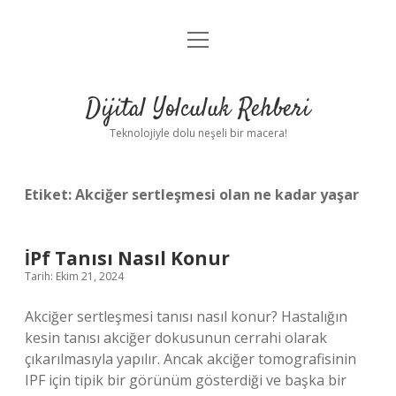
menüyü
Anasayfa
aç
Gizlilik Politikası
Dijital Yolculuk Rehberi
Yasal Uyarı
Teknolojiyle dolu neşeli bir macera!
Hakkımızda
Etiket:
Akciğer sertleşmesi olan ne kadar yaşar
İPf Tanısı Nasıl Konur
Tarih: Ekim 21, 2024
Akciğer sertleşmesi tanısı nasıl konur? Hastalığın
kesin tanısı akciğer dokusunun cerrahi olarak
çıkarılmasıyla yapılır. Ancak akciğer tomografisinin
IPF için tipik bir görünüm gösterdiği ve başka bir