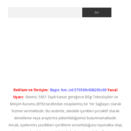
Arama
l giriş
betexper güncel giriş
Reklam ve İletişim:
Skype: live:.cid.575569c608265c69
Yasal
Uyarı:
Sitemiz, 5651 Sayılı Kanun gereğince Bilgi Teknolojileri ve
İletişim Kurumu (BTK) tarafından onaylanmış bir Yer Sağlayıcı olarak
hizmet vermektedir. Bu nedenle, sitedeki içerikleri proaktif olarak
denetleme veya araştırma yükümlülüğümüz bulunmamaktadır.
Ancak, üyelerimiz yazdıkları içeriklerin sorumluluğunu taşımakta olup,