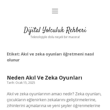
menüyü
Anasayfa
aç
Gizlilik Politikası
Dijital Yolculuk Rehberi
Yasal Uyarı
Teknolojiyle dolu neşeli bir macera!
Hakkımızda
Etiket:
Akıl ve zeka oyunları öğretmeni nasıl
olunur
Neden Akıl Ve Zeka Oyunları
Tarih: Ocak 15, 2025
Akıl ve zeka oyunlarının amacı nedir? Zeka oyunları,
çocukların eğlenirken zekalarını geliştirmelerine,
zihinlerini açmalarına ve yeni şeyler öğrenmelerine