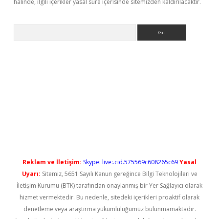
halinde, ilgili içerikler yasal süre içerisinde sitemizden kaldırılacaktır.
Arama
l giriş
betexper güncel giriş
Reklam ve İletişim:
Skype: live:.cid.575569c608265c69
Yasal
Uyarı:
Sitemiz, 5651 Sayılı Kanun gereğince Bilgi Teknolojileri ve
İletişim Kurumu (BTK) tarafından onaylanmış bir Yer Sağlayıcı olarak
hizmet vermektedir. Bu nedenle, sitedeki içerikleri proaktif olarak
denetleme veya araştırma yükümlülüğümüz bulunmamaktadır.