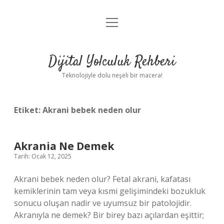
menüyü
Anasayfa
aç
Gizlilik Politikası
Dijital Yolculuk Rehberi
Yasal Uyarı
Teknolojiyle dolu neşeli bir macera!
Hakkımızda
Etiket:
Akrani bebek neden olur
Akrania Ne Demek
Tarih: Ocak 12, 2025
Akrani bebek neden olur? Fetal akrani, kafatası
kemiklerinin tam veya kısmi gelişimindeki bozukluk
sonucu oluşan nadir ve uyumsuz bir patolojidir.
Akranıyla ne demek? Bir birey bazı açılardan eşittir;