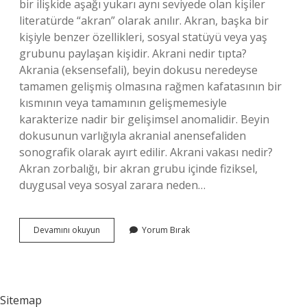
bir ilişkide aşağı yukarı aynı seviyede olan kişiler
literatürde “akran” olarak anılır. Akran, başka bir
kişiyle benzer özellikleri, sosyal statüyü veya yaş
grubunu paylaşan kişidir. Akrani nedir tıpta?
Akrania (eksensefali), beyin dokusu neredeyse
tamamen gelişmiş olmasına rağmen kafatasının bir
kısmının veya tamamının gelişmemesiyle
karakterize nadir bir gelişimsel anomalidir. Beyin
dokusunun varlığıyla akranial anensefaliden
sonografik olarak ayırt edilir. Akrani vakası nedir?
Akran zorbalığı, bir akran grubu içinde fiziksel,
duygusal veya sosyal zarara neden…
Akrania
Devamını okuyun
Yorum Bırak
Ne
Demek
Sitemap