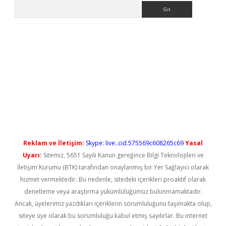
Arama
eni giriş
betexper güncel giriş
betexper güncel giriş
Reklam ve İletişim:
Skype: live:.cid.575569c608265c69
Yasal
Uyarı:
Sitemiz, 5651 Sayılı Kanun gereğince Bilgi Teknolojileri ve
İletişim Kurumu (BTK) tarafından onaylanmış bir Yer Sağlayıcı olarak
hizmet vermektedir. Bu nedenle, sitedeki içerikleri proaktif olarak
denetleme veya araştırma yükümlülüğümüz bulunmamaktadır.
Ancak, üyelerimiz yazdıkları içeriklerin sorumluluğunu taşımakta olup,
siteye üye olarak bu sorumluluğu kabul etmiş sayılırlar. Bu internet