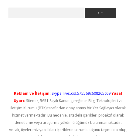
Arama
l giriş
betexper güncel giriş
Reklam ve İletişim:
Skype: live:.cid.575569c608265c69
Yasal
Uyarı:
Sitemiz, 5651 Sayılı Kanun gereğince Bilgi Teknolojileri ve
İletişim Kurumu (BTK) tarafından onaylanmış bir Yer Sağlayıcı olarak
hizmet vermektedir. Bu nedenle, sitedeki içerikleri proaktif olarak
denetleme veya araştırma yükümlülüğümüz bulunmamaktadır.
Ancak, üyelerimiz yazdıkları içeriklerin sorumluluğunu taşımakta olup,