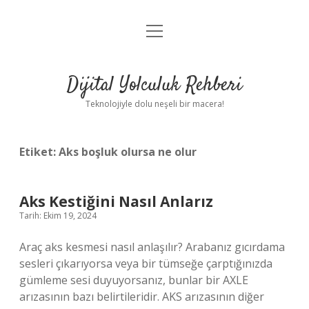
menüyü
Anasayfa
aç
Gizlilik Politikası
Dijital Yolculuk Rehberi
Yasal Uyarı
Teknolojiyle dolu neşeli bir macera!
Hakkımızda
Etiket:
Aks boşluk olursa ne olur
Aks Kestiğini Nasıl Anlarız
Tarih: Ekim 19, 2024
Araç aks kesmesi nasıl anlaşılır? Arabanız gıcırdama
sesleri çıkarıyorsa veya bir tümseğe çarptığınızda
gümleme sesi duyuyorsanız, bunlar bir AXLE
arızasının bazı belirtileridir. AKS arızasının diğer