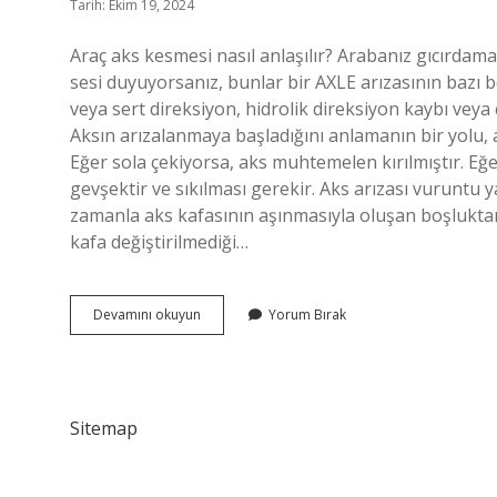
Tarih: Ekim 19, 2024
Araç aks kesmesi nasıl anlaşılır? Arabanız gıcırdam
sesi duyuyorsanız, bunlar bir AXLE arızasının bazı beli
veya sert direksiyon, hidrolik direksiyon kaybı veya 
Aksın arızalanmaya başladığını anlamanın bir yolu, a
Eğer sola çekiyorsa, aks muhtemelen kırılmıştır. E
gevşektir ve sıkılması gerekir. Aks arızası vuruntu 
zamanla aks kafasının aşınmasıyla oluşan boşluktan
kafa değiştirilmediği…
Aks
Devamını okuyun
Yorum Bırak
Kestiğini
Nasıl
Anlarız
Sitemap