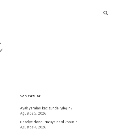
i
Sidebar
Son Yazılar
ilbet yeni giriş
betexper güncel giriş
be
Ayak yaraları kaç günde iyileşir ?
Ağustos 5, 2026
Bezelye dondurucuya nasıl konur ?
Ağustos 4, 2026