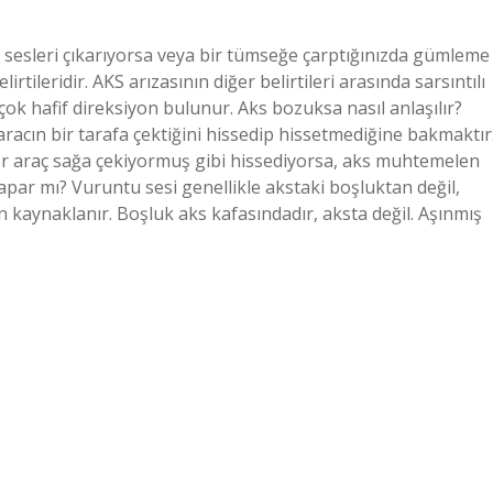
a sesleri çıkarıyorsa veya bir tümseğe çarptığınızda gümleme
rtileridir. AKS arızasının diğer belirtileri arasında sarsıntılı
çok hafif direksiyon bulunur. Aks bozuksa nasıl anlaşılır?
racın bir tarafa çektiğini hissedip hissetmediğine bakmaktır
ğer araç sağa çekiyormuş gibi hissediyorsa, aks muhtemelen
yapar mı? Vuruntu sesi genellikle akstaki boşluktan değil,
 kaynaklanır. Boşluk aks kafasındadır, aksta değil. Aşınmış