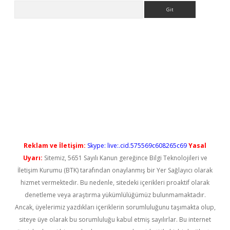
Arama
l giriş
betexper güncel giriş
Reklam ve İletişim:
Skype: live:.cid.575569c608265c69
Yasal
Uyarı:
Sitemiz, 5651 Sayılı Kanun gereğince Bilgi Teknolojileri ve
İletişim Kurumu (BTK) tarafından onaylanmış bir Yer Sağlayıcı olarak
hizmet vermektedir. Bu nedenle, sitedeki içerikleri proaktif olarak
denetleme veya araştırma yükümlülüğümüz bulunmamaktadır.
Ancak, üyelerimiz yazdıkları içeriklerin sorumluluğunu taşımakta olup,
siteye üye olarak bu sorumluluğu kabul etmiş sayılırlar. Bu internet