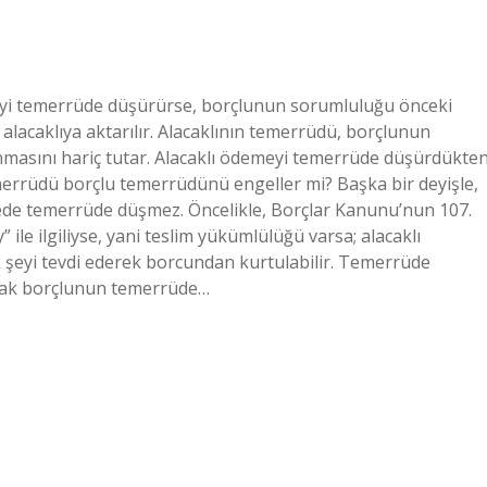
eyi temerrüde düşürürse, borçlunun sorumluluğu önceki
lacaklıya aktarılır. Alacaklının temerrüdü, borçlunun
ını hariç tutar. Alacaklı ödemeyi temerrüde düşürdükte
merrüdü borçlu temerrüdünü engeller mi? Başka bir deyişle,
de temerrüde düşmez. Öncelikle, Borçlar Kanunu’nun 107.
le ilgiliyse, yani teslim yükümlülüğü varsa; alacaklı
 şeyi tevdi ederek borcundan kurtulabilir. Temerrüde
ncak borçlunun temerrüde…