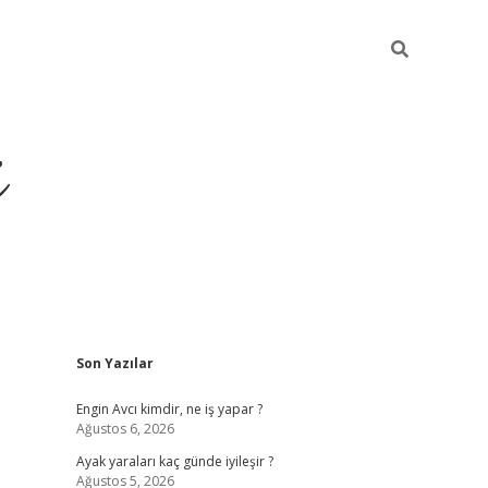
i
Sidebar
Son Yazılar
ilbet yeni giriş
betexper güncel giriş
be
Engin Avcı kimdir, ne iş yapar ?
Ağustos 6, 2026
Ayak yaraları kaç günde iyileşir ?
Ağustos 5, 2026