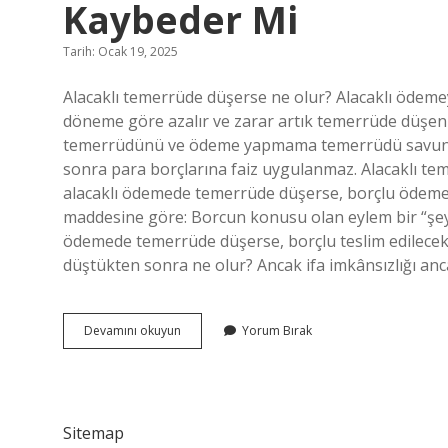
Kaybeder Mi
Tarih: Ocak 19, 2025
Alacaklı temerrüde düşerse ne olur? Alacaklı ödem
döneme göre azalır ve zarar artık temerrüde düşen a
temerrüdünü ve ödeme yapmama temerrüdü savunmas
sonra para borçlarına faiz uygulanmaz. Alacaklı te
alacaklı ödemede temerrüde düşerse, borçlu ödeme
maddesine göre: Borcun konusu olan eylem bir “şey” i
ödemede temerrüde düşerse, borçlu teslim edilecek
düştükten sonra ne olur? Ancak ifa imkânsızlığı a
Temerrüde
Devamını okuyun
Yorum Bırak
Düşen
Alacaklı
Alacak
Hakkını
Kaybeder
Sitemap
Mi