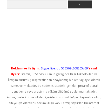
Arama
l giriş
betexper güncel giriş
Reklam ve İletişim:
Skype: live:.cid.575569c608265c69
Yasal
Uyarı:
Sitemiz, 5651 Sayılı Kanun gereğince Bilgi Teknolojileri ve
İletişim Kurumu (BTK) tarafından onaylanmış bir Yer Sağlayıcı olarak
hizmet vermektedir. Bu nedenle, sitedeki içerikleri proaktif olarak
denetleme veya araştırma yükümlülüğümüz bulunmamaktadır.
Ancak, üyelerimiz yazdıkları içeriklerin sorumluluğunu taşımakta olup,
siteye üye olarak bu sorumluluğu kabul etmiş sayılırlar. Bu internet