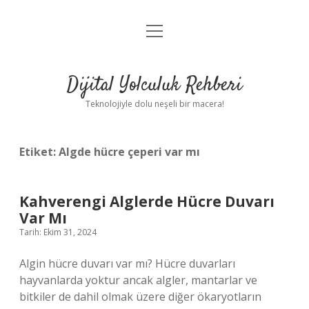
menüyü
Anasayfa
aç
Gizlilik Politikası
Dijital Yolculuk Rehberi
Yasal Uyarı
Teknolojiyle dolu neşeli bir macera!
Hakkımızda
Etiket:
Algde hücre çeperi var mı
Kahverengi Alglerde Hücre Duvarı
Var Mı
Tarih: Ekim 31, 2024
Algin hücre duvarı var mı? Hücre duvarları
hayvanlarda yoktur ancak algler, mantarlar ve
bitkiler de dahil olmak üzere diğer ökaryotların