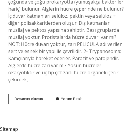
çoğunda ve çoğu prokaryotta (yumuşakça bakteriler
hariç) bulunur. Alglerin hücre çeperinde ne bulunur?
İç duvar katmanları selüloz, pektin veya selüloz +
diğer polisakkaritlerden oluşur. Dış katmanlar
musilaj ve pektoz yapısına sahiptir. Bazı gruplarda
musilaj yoktur. Protistalarda hücre duvarı var mı?
NOT: Hücre duvarı yoktur, zarı PELICULA adı verilen
sert ve esnek bir yapı ile çevrilidir. 2- Trypanosoma:
Kamçılarıyla hareket ederler. Parazit ve patojendir.
Alglerde hücre zarı var mı? Yosun hücreleri
ökaryotiktir ve üç tip çift zarlı hücre organeli içerir:
çekirdek,…
Kahverengi
Devamını okuyun
Yorum Bırak
Alglerde
Hücre
Duvarı
Var
Mı
Sitemap