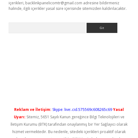
içerikleri,
backlinkpanelicomtr@gmail.com
adresine bildirmeniz
halinde, ilgili içerikler yasal süre içerisinde sitemizden kaldırılacaktır.
Arama
l giriş
betexper güncel giriş
Reklam ve İletişim:
Skype: live:.cid.575569c608265c69
Yasal
Uyarı:
Sitemiz, 5651 Sayılı Kanun gereğince Bilgi Teknolojileri ve
İletişim Kurumu (BTK) tarafından onaylanmış bir Yer Sağlayıcı olarak
hizmet vermektedir. Bu nedenle, sitedeki içerikleri proaktif olarak