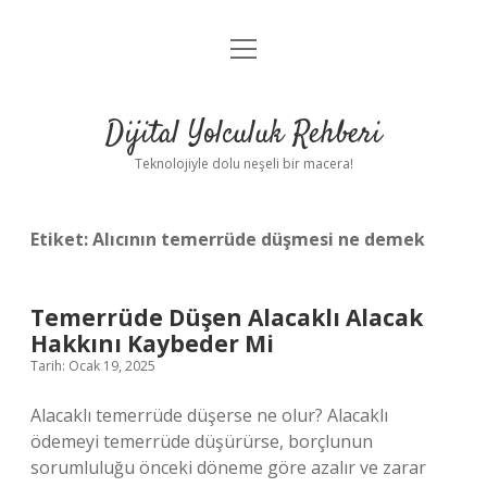
menüyü
Anasayfa
aç
Gizlilik Politikası
Dijital Yolculuk Rehberi
Yasal Uyarı
Teknolojiyle dolu neşeli bir macera!
Hakkımızda
Etiket:
Alıcının temerrüde düşmesi ne demek
Temerrüde Düşen Alacaklı Alacak
Hakkını Kaybeder Mi
Tarih: Ocak 19, 2025
Alacaklı temerrüde düşerse ne olur? Alacaklı
ödemeyi temerrüde düşürürse, borçlunun
sorumluluğu önceki döneme göre azalır ve zarar