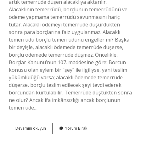
artık temerrüde düşen alacaklıya aktarılır.
Alacaklının temerrüdü, borçlunun temerrüdünü ve
ödeme yapmama temerrüdü savunmasını hariç
tutar. Alacaklı ödemeyi temerrüde düşürdükten
sonra para borçlarına faiz uygulanmaz. Alacaklı
temerrüdü borçlu temerrüdünü engeller mi? Başka
bir deyişle, alacaklı ödemede temerrüde düşerse,
borçlu ödemede temerrüde düşmez. Öncelikle,
Borçlar Kanunu’nun 107. maddesine göre: Borcun
konusu olan eylem bir “şey” ile ilgiliyse, yani teslim
yükümlülüğü varsa; alacaklı ödemede temerrüde
düşerse, borçlu teslim edilecek şeyi tevdi ederek
borcundan kurtulabilir. Temerrüde düştükten sonra
ne olur? Ancak ifa imkânsızlığı ancak borçlunun
temerrüde…
Temerrüde
Devamını okuyun
Yorum Bırak
Düşen
Alacaklı