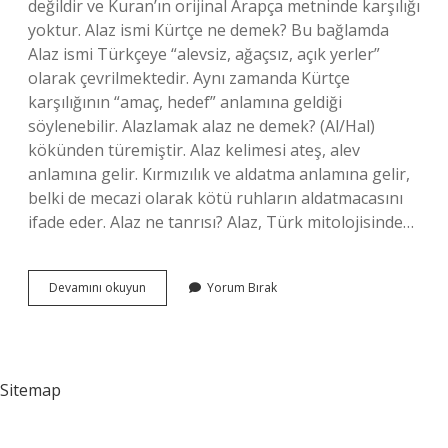
değildir ve Kuran’ın orijinal Arapça metninde karşılığı
yoktur. Alaz ismi Kürtçe ne demek? Bu bağlamda
Alaz ismi Türkçeye “alevsiz, ağaçsız, açık yerler”
olarak çevrilmektedir. Aynı zamanda Kürtçe
karşılığının “amaç, hedef” anlamına geldiği
söylenebilir. Alazlamak alaz ne demek? (Al/Hal)
kökünden türemiştir. Alaz kelimesi ateş, alev
anlamına gelir. Kırmızılık ve aldatma anlamına gelir,
belki de mecazi olarak kötü ruhların aldatmacasını
ifade eder. Alaz ne tanrısı? Alaz, Türk mitolojisinde…
Alaz
Devamını okuyun
Yorum Bırak
Ne
Demek
Türk
Dil
Kurumu
Sitemap