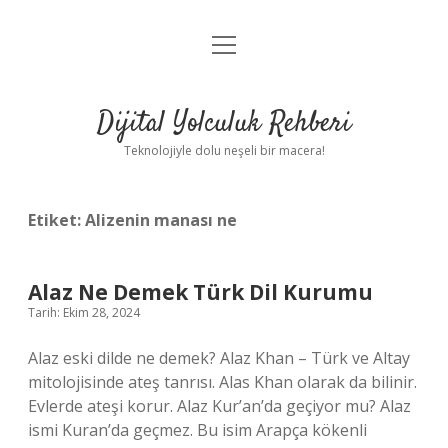
menüyü
Anasayfa
aç
Gizlilik Politikası
Dijital Yolculuk Rehberi
Yasal Uyarı
Teknolojiyle dolu neşeli bir macera!
Hakkımızda
Etiket:
Alizenin manası ne
Alaz Ne Demek Türk Dil Kurumu
Tarih: Ekim 28, 2024
Alaz eski dilde ne demek? Alaz Khan – Türk ve Altay
mitolojisinde ateş tanrısı. Alas Khan olarak da bilinir.
Evlerde ateşi korur. Alaz Kur’an’da geçiyor mu? Alaz
ismi Kuran’da geçmez. Bu isim Arapça kökenli