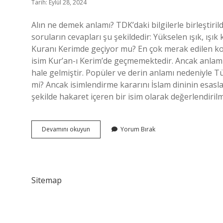
Tarih: Eylül 28, 2024
Alın ne demek anlamı? TDK’daki bilgilerle birleştiril
soruların cevapları şu şekildedir: Yükselen ışık, ışık k
Kuranı Kerimde geçiyor mu? En çok merak edilen kon
isim Kur’an-ı Kerim’de geçmemektedir. Ancak anlam
hale gelmiştir. Popüler ve derin anlamı nedeniyle Tür
mi? Ancak isimlendirme kararını İslam dininin esasla
şekilde hakaret içeren bir isim olarak değerlendiri
Alın
Devamını okuyun
Yorum Bırak
Isminin
Anlamı
Nedir
Sitemap