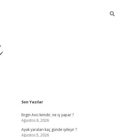
i
Sidebar
Son Yazılar
ilbet yeni giriş
betexper g
Engin Avcı kimdir, ne iş yapar ?
Ağustos 6, 2026
Ayak yaraları kaç günde iyileşir ?
Ağustos 5, 2026