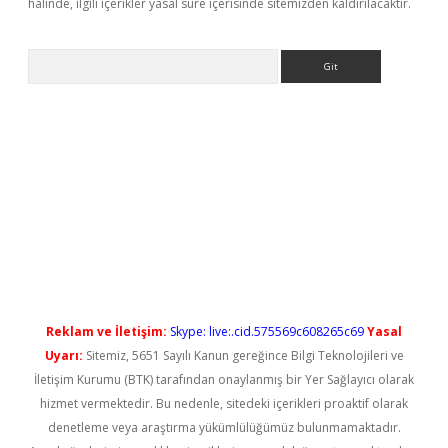
halinde, ilgili içerikler yasal süre içerisinde sitemizden kaldırılacaktır.
Arama
 güncel giriş
betexper güncel giriş
Reklam ve İletişim:
Skype: live:.cid.575569c608265c69
Yasal
Uyarı:
Sitemiz, 5651 Sayılı Kanun gereğince Bilgi Teknolojileri ve
İletişim Kurumu (BTK) tarafından onaylanmış bir Yer Sağlayıcı olarak
hizmet vermektedir. Bu nedenle, sitedeki içerikleri proaktif olarak
denetleme veya araştırma yükümlülüğümüz bulunmamaktadır.