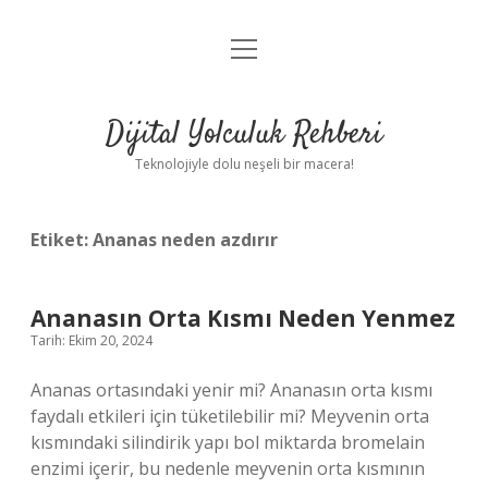
menüyü
Anasayfa
aç
Gizlilik Politikası
Dijital Yolculuk Rehberi
Yasal Uyarı
Teknolojiyle dolu neşeli bir macera!
Hakkımızda
Etiket:
Ananas neden azdırır
Ananasın Orta Kısmı Neden Yenmez
Tarih: Ekim 20, 2024
Ananas ortasındaki yenir mi? Ananasın orta kısmı
faydalı etkileri için tüketilebilir mi? Meyvenin orta
kısmındaki silindirik yapı bol miktarda bromelain
enzimi içerir, bu nedenle meyvenin orta kısmının