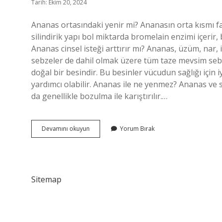
Tarih: Ekim 20, 2024
Ananas ortasındaki yenir mi? Ananasın orta kısmı fay
silindirik yapı bol miktarda bromelain enzimi içerir
Ananas cinsel isteği arttırır mı? Ananas, üzüm, nar,
sebzeler de dahil olmak üzere tüm taze mevsim sebze
doğal bir besindir. Bu besinler vücudun sağlığı için 
yardımcı olabilir. Ananas ile ne yenmez? Ananas ve s
da genellikle bozulma ile karıştırılır.…
Ananasın
Devamını okuyun
Yorum Bırak
Orta
Kısmı
Neden
Yenmez
Sitemap