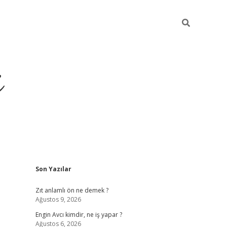
i
Sidebar
Son Yazılar
ilbet yeni giriş
betexper güncel giriş
be
Zıt anlamlı ön ne demek ?
Ağustos 9, 2026
Engin Avcı kimdir, ne iş yapar ?
Ağustos 6, 2026