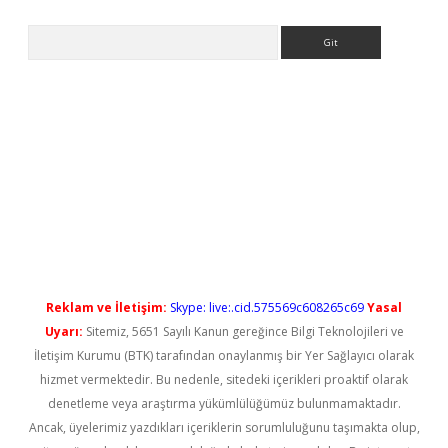
Arama
l giriş
betexper güncel giriş
Reklam ve İletişim:
Skype: live:.cid.575569c608265c69
Yasal
Uyarı:
Sitemiz, 5651 Sayılı Kanun gereğince Bilgi Teknolojileri ve
İletişim Kurumu (BTK) tarafından onaylanmış bir Yer Sağlayıcı olarak
hizmet vermektedir. Bu nedenle, sitedeki içerikleri proaktif olarak
denetleme veya araştırma yükümlülüğümüz bulunmamaktadır.
Ancak, üyelerimiz yazdıkları içeriklerin sorumluluğunu taşımakta olup,