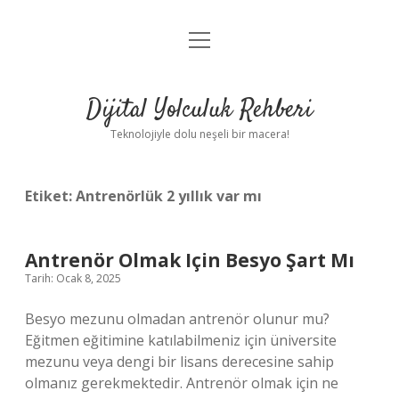
menüyü
Anasayfa
aç
Gizlilik Politikası
Dijital Yolculuk Rehberi
Yasal Uyarı
Teknolojiyle dolu neşeli bir macera!
Hakkımızda
Etiket:
Antrenörlük 2 yıllık var mı
Antrenör Olmak Için Besyo Şart Mı
Tarih: Ocak 8, 2025
Besyo mezunu olmadan antrenör olunur mu?
Eğitmen eğitimine katılabilmeniz için üniversite
mezunu veya dengi bir lisans derecesine sahip
olmanız gerekmektedir. Antrenör olmak için ne