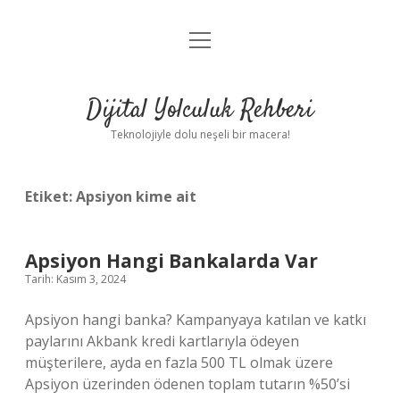
menüyü
Anasayfa
aç
Gizlilik Politikası
Dijital Yolculuk Rehberi
Yasal Uyarı
Teknolojiyle dolu neşeli bir macera!
Hakkımızda
Etiket:
Apsiyon kime ait
Apsiyon Hangi Bankalarda Var
Tarih: Kasım 3, 2024
Apsiyon hangi banka? Kampanyaya katılan ve katkı
paylarını Akbank kredi kartlarıyla ödeyen
müşterilere, ayda en fazla 500 TL olmak üzere
Apsiyon üzerinden ödenen toplam tutarın %50’si