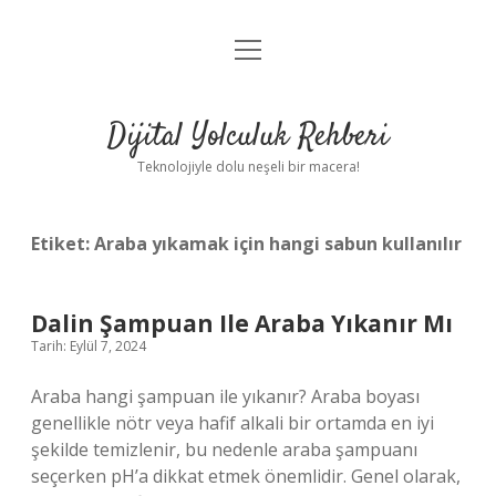
menüyü
Anasayfa
aç
Gizlilik Politikası
Dijital Yolculuk Rehberi
Yasal Uyarı
Teknolojiyle dolu neşeli bir macera!
Hakkımızda
Etiket:
Araba yıkamak için hangi sabun kullanılır
Dalin Şampuan Ile Araba Yıkanır Mı
Tarih: Eylül 7, 2024
Araba hangi şampuan ile yıkanır? Araba boyası
genellikle nötr veya hafif alkali bir ortamda en iyi
şekilde temizlenir, bu nedenle araba şampuanı
seçerken pH’a dikkat etmek önemlidir. Genel olarak,