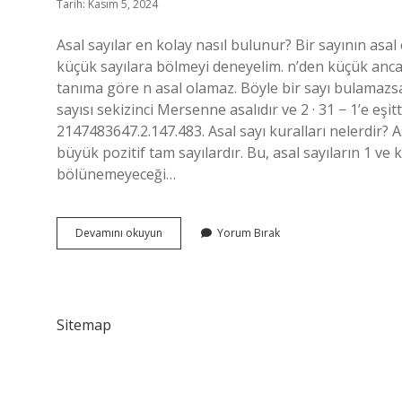
Tarih: Kasım 5, 2024
Asal sayılar en kolay nasıl bulunur? Bir sayının asal 
küçük sayılara bölmeyi deneyelim. n’den küçük anca
tanıma göre n asal olamaz. Böyle bir sayı bulamazs
sayısı sekizinci Mersenne asalıdır ve 2 · 31 − 1’e eşit
2147483647.2.147.483. Asal sayı kuralları nelerdir? A
büyük pozitif tam sayılardır. Bu, asal sayıların 1 ve
bölünemeyeceği…
Bir
Devamını okuyun
Yorum Bırak
Sayının
Asal
Olup
Olmadığı
Nasıl
Sitemap
Anlaşılır