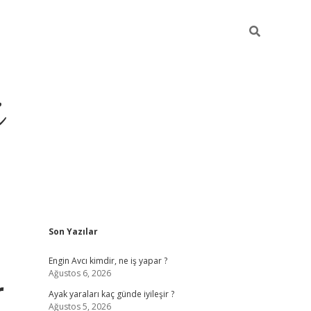
i
Sidebar
Son Yazılar
ilbet yeni giriş
betexper güncel giriş
b
Engin Avcı kimdir, ne iş yapar ?
Ağustos 6, 2026
r
Ayak yaraları kaç günde iyileşir ?
Ağustos 5, 2026