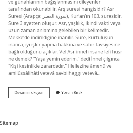
ve günahlarının bağışlanmasını dileyenler
tarafından okunabilir. Arş suresi hangisidir? Asr
Suresi (Arapça: سورة العصر), Kur’an’ın 103. suresidir.
Sure 3 ayetten oluşur. Asr, yaşlılık, ikindi vakti veya
uzun zaman anlamına gelebilen bir kelimedir.
Mekke’de indirildiğine inanılır. Sure, kurtuluşun
inanca, iyi işler yapma hakkına ve sabır tavsiyesine
bağlı olduğunu açıklar. Vel Asr innel insane lefi husr
ne demek? “Yaşa yemin ederim,” dedi İnnel çılgınca.
“Kişi kesinlikle zarardadır.” Illellezîne âmenû ve
amilûssâlihâti vetevâ savbilhaggı vetevâ…
Asr
Devamını okuyun
Yorum Bırak
Suresi
Nasıl
Başlar
Sitemap