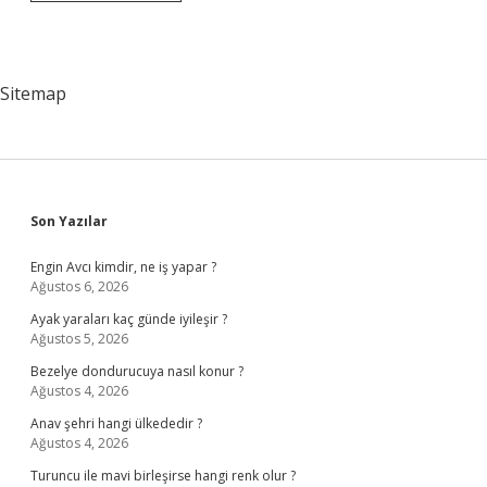
ile
astroloji
arasındaki
fark
nedir
Sitemap
Sidebar
Son Yazılar
Engin Avcı kimdir, ne iş yapar ?
Ağustos 6, 2026
Ayak yaraları kaç günde iyileşir ?
Ağustos 5, 2026
Bezelye dondurucuya nasıl konur ?
Ağustos 4, 2026
Anav şehri hangi ülkededir ?
Ağustos 4, 2026
Turuncu ile mavi birleşirse hangi renk olur ?