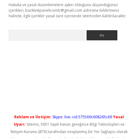
Hukuka ve yasal düzenlemelere aykırı olduğunu düşündüğünüz
içerikleri,
backlinkpanelicomtr@gmail.com
adresine bildirmeniz
halinde, ilgili içerikler yasal süre içerisinde sitemizden kaldırılacaktır.
Arama
l giriş
betexper güncel giriş
Reklam ve İletişim:
Skype: live:.cid.575569c608265c69
Yasal
Uyarı:
Sitemiz, 5651 Sayılı Kanun gereğince Bilgi Teknolojileri ve
İletişim Kurumu (BTK) tarafından onaylanmış bir Yer Sağlayıcı olarak