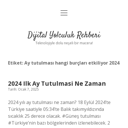
menüyü
Anasayfa
aç
Gizlilik Politikası
Dijital Yolculuk Rehberi
Yasal Uyarı
Teknolojiyle dolu neşeli bir macera!
Hakkımızda
Etiket:
Ay tutulması hangi burçları etkiliyor 2024
2024 Ilk Ay Tutulmasi Ne Zaman
Tarih: Ocak 7, 2025
2024 yılı ay tutulması ne zaman? 18 Eylül 2024’te
Türkiye saatiyle 05:34’te Balık takımyıldızında
sıcaklık 25 derece olacak. #Güneş tutulması
#Türkiye’nin bazı bölgelerinden izlenebilecek. 2