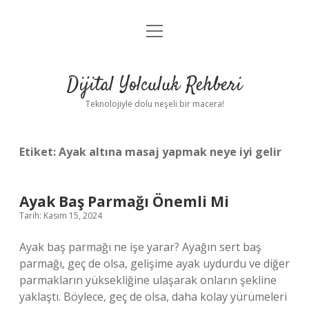
menüyü
Anasayfa
aç
Gizlilik Politikası
Dijital Yolculuk Rehberi
Yasal Uyarı
Teknolojiyle dolu neşeli bir macera!
Hakkımızda
Etiket:
Ayak altına masaj yapmak neye iyi gelir
Ayak Baş Parmağı Önemli Mi
Tarih: Kasım 15, 2024
Ayak baş parmağı ne işe yarar? Ayağın sert baş
parmağı, geç de olsa, gelişime ayak uydurdu ve diğer
parmakların yüksekliğine ulaşarak onların şekline
yaklaştı. Böylece, geç de olsa, daha kolay yürümeleri