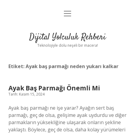
menüyü
Anasayfa
aç
Gizlilik Politikası
Dijital Yolculuk Rehberi
Yasal Uyarı
Teknolojiyle dolu neşeli bir macera!
Hakkımızda
Etiket:
Ayak baş parmağı neden yukarı kalkar
Ayak Baş Parmağı Önemli Mi
Tarih: Kasım 15, 2024
Ayak baş parmağı ne işe yarar? Ayağın sert baş
parmağı, geç de olsa, gelişime ayak uydurdu ve diğer
parmakların yüksekliğine ulaşarak onların şekline
yaklaştı. Böylece, geç de olsa, daha kolay yürümeleri