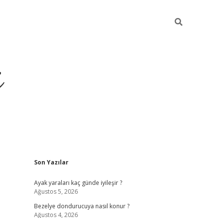
i
Sidebar
Son Yazılar
ilbet yeni giriş
betexper güncel giriş
be
Ayak yaraları kaç günde iyileşir ?
Ağustos 5, 2026
Bezelye dondurucuya nasıl konur ?
Ağustos 4, 2026