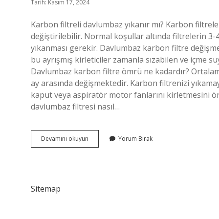
Tarih: Kasım 17, 2024
Karbon filtreli davlumbaz yıkanır mı? Karbon filtre
değiştirilebilir. Normal koşullar altında filtrelerin
yıkanması gerekir. Davlumbaz karbon filtre değişmez
bu ayrışmış kirleticiler zamanla sızabilen ve içme su
Davlumbaz karbon filtre ömrü ne kadardır? Ortalam
ay arasında değişmektedir. Karbon filtrenizi yıkamayın
kaput veya aspiratör motor fanlarını kirletmesini ön
davlumbaz filtresi nasıl…
Davlumbaz
Devamını okuyun
Yorum Bırak
Karbon
Filtre
Temizlenir
Mi
Sitemap