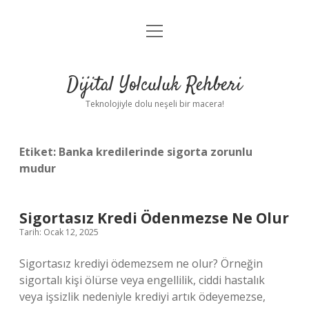
menüyü
Anasayfa
aç
Gizlilik Politikası
Dijital Yolculuk Rehberi
Yasal Uyarı
Teknolojiyle dolu neşeli bir macera!
Hakkımızda
Etiket:
Banka kredilerinde sigorta zorunlu
mudur
Sigortasız Kredi Ödenmezse Ne Olur
Tarih: Ocak 12, 2025
Sigortasız krediyi ödemezsem ne olur? Örneğin
sigortalı kişi ölürse veya engellilik, ciddi hastalık
veya işsizlik nedeniyle krediyi artık ödeyemezse,