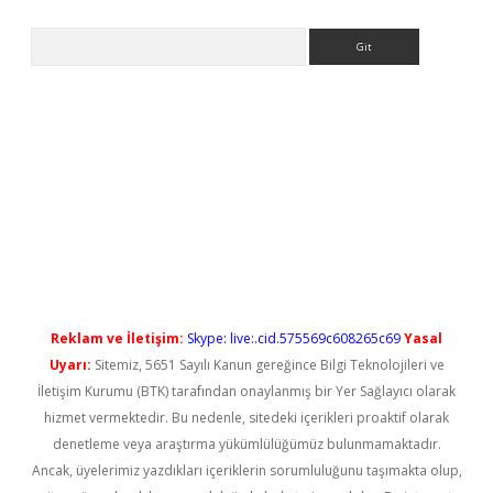
Arama
üncel giriş
betexper güncel giriş
Reklam ve İletişim:
Skype: live:.cid.575569c608265c69
Yasal
Uyarı:
Sitemiz, 5651 Sayılı Kanun gereğince Bilgi Teknolojileri ve
İletişim Kurumu (BTK) tarafından onaylanmış bir Yer Sağlayıcı olarak
hizmet vermektedir. Bu nedenle, sitedeki içerikleri proaktif olarak
denetleme veya araştırma yükümlülüğümüz bulunmamaktadır.
Ancak, üyelerimiz yazdıkları içeriklerin sorumluluğunu taşımakta olup,