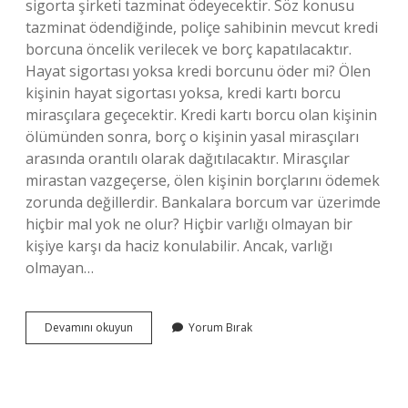
sigorta şirketi tazminat ödeyecektir. Söz konusu
tazminat ödendiğinde, poliçe sahibinin mevcut kredi
borcuna öncelik verilecek ve borç kapatılacaktır.
Hayat sigortası yoksa kredi borcunu öder mi? Ölen
kişinin hayat sigortası yoksa, kredi kartı borcu
mirasçılara geçecektir. Kredi kartı borcu olan kişinin
ölümünden sonra, borç o kişinin yasal mirasçıları
arasında orantılı olarak dağıtılacaktır. Mirasçılar
mirastan vazgeçerse, ölen kişinin borçlarını ödemek
zorunda değillerdir. Bankalara borcum var üzerimde
hiçbir mal yok ne olur? Hiçbir varlığı olmayan bir
kişiye karşı da haciz konulabilir. Ancak, varlığı
olmayan…
Sigortasız
Devamını okuyun
Yorum Bırak
Kredi
Ödenmezse
Ne
Olur