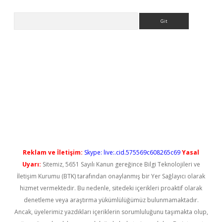
Arama
el giriş
betexper güncel giriş
Reklam ve İletişim:
Skype: live:.cid.575569c608265c69
Yasal
Uyarı:
Sitemiz, 5651 Sayılı Kanun gereğince Bilgi Teknolojileri ve
İletişim Kurumu (BTK) tarafından onaylanmış bir Yer Sağlayıcı olarak
hizmet vermektedir. Bu nedenle, sitedeki içerikleri proaktif olarak
denetleme veya araştırma yükümlülüğümüz bulunmamaktadır.
Ancak, üyelerimiz yazdıkları içeriklerin sorumluluğunu taşımakta olup,