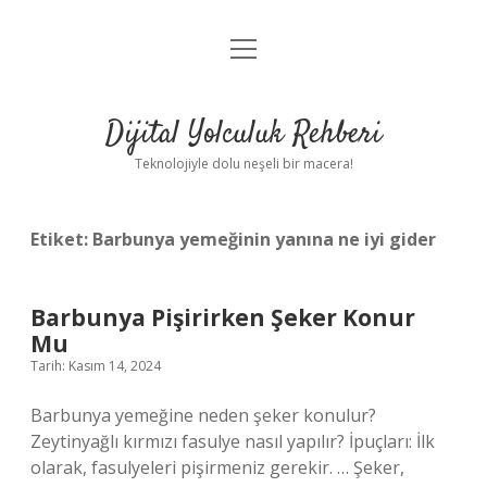
menüyü
Anasayfa
aç
Gizlilik Politikası
Dijital Yolculuk Rehberi
Yasal Uyarı
Teknolojiyle dolu neşeli bir macera!
Hakkımızda
Etiket:
Barbunya yemeğinin yanına ne iyi gider
Barbunya Pişirirken Şeker Konur
Mu
Tarih: Kasım 14, 2024
Barbunya yemeğine neden şeker konulur?
Zeytinyağlı kırmızı fasulye nasıl yapılır? İpuçları: İlk
olarak, fasulyeleri pişirmeniz gerekir. … Şeker,