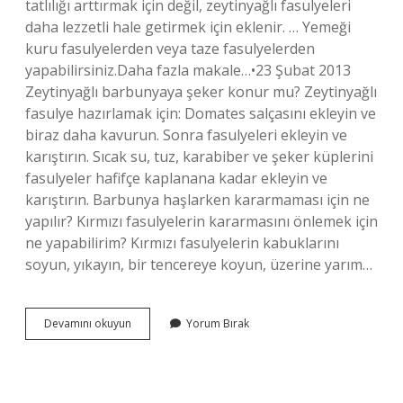
tatlılığı arttırmak için değil, zeytinyağlı fasulyeleri
daha lezzetli hale getirmek için eklenir. … Yemeği
kuru fasulyelerden veya taze fasulyelerden
yapabilirsiniz.Daha fazla makale…•23 Şubat 2013
Zeytinyağlı barbunyaya şeker konur mu? Zeytinyağlı
fasulye hazırlamak için: Domates salçasını ekleyin ve
biraz daha kavurun. Sonra fasulyeleri ekleyin ve
karıştırın. Sıcak su, tuz, karabiber ve şeker küplerini
fasulyeler hafifçe kaplanana kadar ekleyin ve
karıştırın. Barbunya haşlarken kararmaması için ne
yapılır? Kırmızı fasulyelerin kararmasını önlemek için
ne yapabilirim? Kırmızı fasulyelerin kabuklarını
soyun, yıkayın, bir tencereye koyun, üzerine yarım…
Barbunya
Devamını okuyun
Yorum Bırak
Pişirirken
Şeker
Konur
Mu