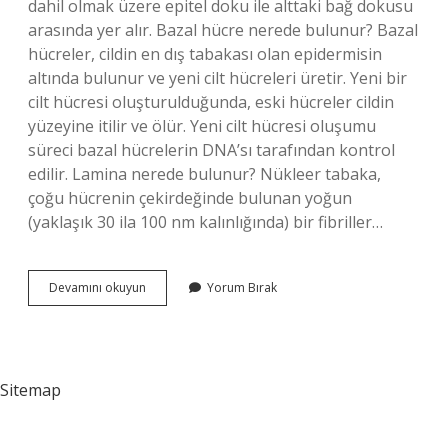
dahil olmak üzere epitel doku ile alttaki bağ dokusu
arasında yer alır. Bazal hücre nerede bulunur? Bazal
hücreler, cildin en dış tabakası olan epidermisin
altında bulunur ve yeni cilt hücreleri üretir. Yeni bir
cilt hücresi oluşturulduğunda, eski hücreler cildin
yüzeyine itilir ve ölür. Yeni cilt hücresi oluşumu
süreci bazal hücrelerin DNA’sı tarafından kontrol
edilir. Lamina nerede bulunur? Nükleer tabaka,
çoğu hücrenin çekirdeğinde bulunan yoğun
(yaklaşık 30 ila 100 nm kalınlığında) bir fibriller…
Bazal
Devamını okuyun
Yorum Bırak
Lamina
Nerede
Bulunur
Sitemap