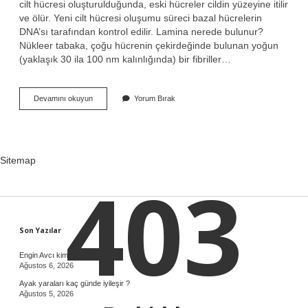
cilt hücresi oluşturulduğunda, eski hücreler cildin yüzeyine itilir
ve ölür. Yeni cilt hücresi oluşumu süreci bazal hücrelerin
DNA’sı tarafından kontrol edilir. Lamina nerede bulunur?
Nükleer tabaka, çoğu hücrenin çekirdeğinde bulunan yoğun
(yaklaşık 30 ila 100 nm kalınlığında) bir fibriller…
Bazal
Devamını okuyun
Yorum Bırak
Lamina
Nerede
Bulunur
Sitemap
403
Sidebar
Son Yazılar
Engin Avcı kimdir, ne iş yapar ?
Ağustos 6, 2026
Ayak yaraları kaç günde iyileşir ?
Ağustos 5, 2026