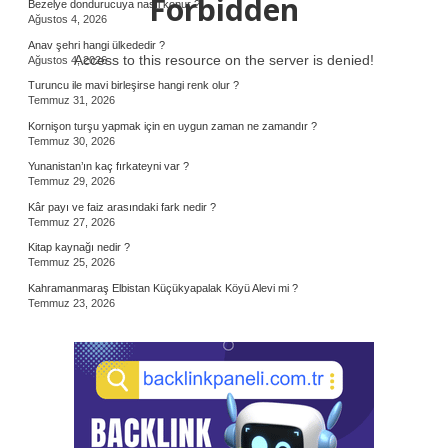
Forbidden
Bezelye dondurucuya nasıl konur ?
Ağustos 4, 2026
Anav şehri hangi ülkededir ?
Access to this resource on the server is denied!
Ağustos 4, 2026
Turuncu ile mavi birleşirse hangi renk olur ?
Temmuz 31, 2026
Kornişon turşu yapmak için en uygun zaman ne zamandır ?
Temmuz 30, 2026
Yunanistan’ın kaç fırkateyni var ?
Temmuz 29, 2026
Kâr payı ve faiz arasındaki fark nedir ?
Temmuz 27, 2026
Kitap kaynağı nedir ?
Temmuz 25, 2026
Kahramanmaraş Elbistan Küçükyapalak Köyü Alevi mi ?
Temmuz 23, 2026