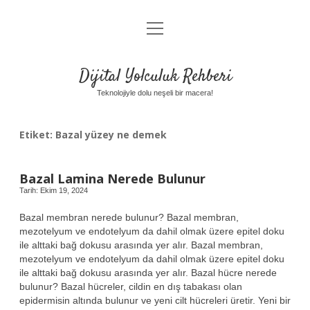
menüyü
Anasayfa
aç
Gizlilik Politikası
Dijital Yolculuk Rehberi
Yasal Uyarı
Teknolojiyle dolu neşeli bir macera!
Hakkımızda
Etiket:
Bazal yüzey ne demek
Bazal Lamina Nerede Bulunur
Tarih: Ekim 19, 2024
Bazal membran nerede bulunur? Bazal membran,
mezotelyum ve endotelyum da dahil olmak üzere epitel doku
ile alttaki bağ dokusu arasında yer alır. Bazal membran,
mezotelyum ve endotelyum da dahil olmak üzere epitel doku
ile alttaki bağ dokusu arasında yer alır. Bazal hücre nerede
bulunur? Bazal hücreler, cildin en dış tabakası olan
epidermisin altında bulunur ve yeni cilt hücreleri üretir. Yeni bir