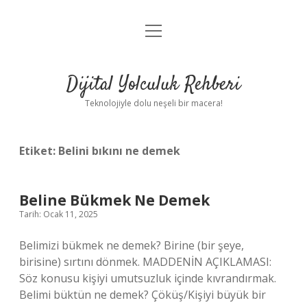
menüyü
Anasayfa
aç
Gizlilik Politikası
Dijital Yolculuk Rehberi
Yasal Uyarı
Teknolojiyle dolu neşeli bir macera!
Hakkımızda
Etiket:
Belini bıkını ne demek
Beline Bükmek Ne Demek
Tarih: Ocak 11, 2025
Belimizi bükmek ne demek? Birine (bir şeye,
birisine) sırtını dönmek. MADDENİN AÇIKLAMASI:
Söz konusu kişiyi umutsuzluk içinde kıvrandırmak.
Belimi büktün ne demek? Çöküş/Kişiyi büyük bir