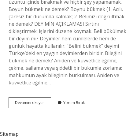
üzüntü içinde bırakmak ve hiçbir şey yapamamak.
Boyun bükmek ne demek? Boynu bükmek (1. Acılı,
çaresiz bir durumda kalmak; 2. Belimizi doğrultmak
ne demek? DEYİMİN AÇIKLAMASI Sırtını
dikleştirmek: işlerini düzene koymak. Beli bükülmek
bir deyim mi? Deyimler hem cümlelerde hem de
günlük hayatta kullanılır. “Belini bükmek” deyimi
Türkçe’deki en yaygın deyimlerden biridir. Bileğini
bükmek ne demek? Aniden ve kuvvetlice eğilme;
çekme, sallama veya şiddetli bir bükümle zorlama:
mahkumun ayak bileğinin burkulması. Aniden ve
kuvvetlice eğilme…
Beline
Devamını okuyun
Yorum Bırak
Bükmek
Ne
Demek
Sitemap