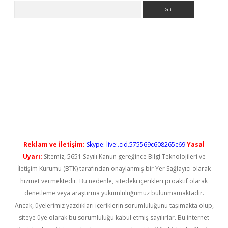
Arama
el giriş
betexper güncel giriş
Reklam ve İletişim:
Skype: live:.cid.575569c608265c69
Yasal
Uyarı:
Sitemiz, 5651 Sayılı Kanun gereğince Bilgi Teknolojileri ve
İletişim Kurumu (BTK) tarafından onaylanmış bir Yer Sağlayıcı olarak
hizmet vermektedir. Bu nedenle, sitedeki içerikleri proaktif olarak
denetleme veya araştırma yükümlülüğümüz bulunmamaktadır.
Ancak, üyelerimiz yazdıkları içeriklerin sorumluluğunu taşımakta olup,
siteye üye olarak bu sorumluluğu kabul etmiş sayılırlar. Bu internet