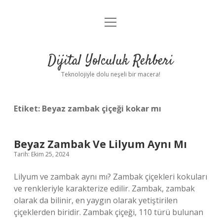
menüyü
Anasayfa
aç
Gizlilik Politikası
Dijital Yolculuk Rehberi
Yasal Uyarı
Teknolojiyle dolu neşeli bir macera!
Hakkımızda
Etiket:
Beyaz zambak çiçeği kokar mı
Beyaz Zambak Ve Lilyum Aynı Mı
Tarih: Ekim 25, 2024
Lilyum ve zambak aynı mı? Zambak çiçekleri kokuları
ve renkleriyle karakterize edilir. Zambak, zambak
olarak da bilinir, en yaygın olarak yetiştirilen
çiçeklerden biridir. Zambak çiçeği, 110 türü bulunan