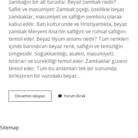
zambağın bir alt türüdür. Beyaz zambak nedir?
Saflık ve masumiyet: Zambak çiçeği, özellikle beyaz
zambaklar, masumiyet ve saflığın sembolü olarak
kabul edilir. Batı kültüründe ve Hristiyanlıkta, beyaz
zambak Meryem Ana’nın saflığını ve ruhsal saflığını
temsil eder. Beyaz lilyum anlamı nedir? Tüm renkleri
içinde barındıran beyaz renk, saflığın ve temizliğin
simgesidir. Soğukkanlılığı, asaleti, masumiyeti,
istikrarı ve sürekliliği temsil eder. Zambaklar güveni
temsil eder. Tüm bu anlamları tek bir sunumda
birleştiren bir vazodaki beyaz…
Beyaz
Devamını okuyun
Yorum Bırak
Zambak
Ve
Lilyum
Aynı
Mı
Sitemap