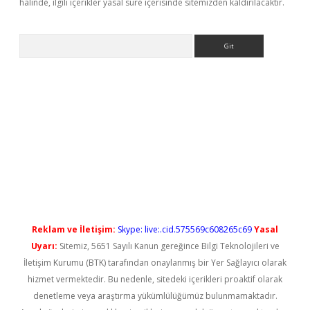
halinde, ilgili içerikler yasal süre içerisinde sitemizden kaldırılacaktır.
Arama
l giriş
betexper güncel giriş
Reklam ve İletişim:
Skype: live:.cid.575569c608265c69
Yasal
Uyarı:
Sitemiz, 5651 Sayılı Kanun gereğince Bilgi Teknolojileri ve
İletişim Kurumu (BTK) tarafından onaylanmış bir Yer Sağlayıcı olarak
hizmet vermektedir. Bu nedenle, sitedeki içerikleri proaktif olarak
denetleme veya araştırma yükümlülüğümüz bulunmamaktadır.