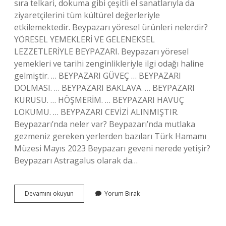
sıra telkari, dokuma gibi çeşitli el sanatlarıyla da
ziyaretçilerini tüm kültürel değerleriyle
etkilemektedir. Beypazarı yöresel ürünleri nelerdir?
YÖRESEL YEMEKLERİ VE GELENEKSEL
LEZZETLERİYLE BEYPAZARI. Beypazarı yöresel
yemekleri ve tarihi zenginlikleriyle ilgi odağı haline
gelmiştir. … BEYPAZARI GÜVEÇ … BEYPAZARI
DOLMASI. … BEYPAZARI BAKLAVA. … BEYPAZARI
KURUSU. … HÖŞMERİM. … BEYPAZARI HAVUÇ
LOKUMU. … BEYPAZARI CEVİZİ ALINMIŞTIR.
Beypazarı’nda neler var? Beypazarı’nda mutlaka
gezmeniz gereken yerlerden bazıları Türk Hamamı
Müzesi Mayıs 2023 Beypazarı geveni nerede yetişir?
Beypazarı Astragalus olarak da…
Beypazarında
Devamını okuyun
Yorum Bırak
Ne
Yetişir