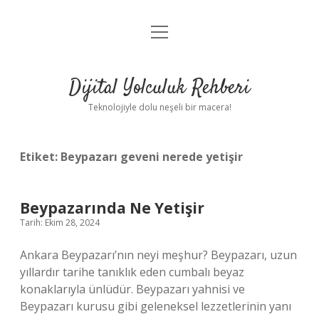
menüyü
Anasayfa
aç
Gizlilik Politikası
Dijital Yolculuk Rehberi
Yasal Uyarı
Teknolojiyle dolu neşeli bir macera!
Hakkımızda
Etiket:
Beypazarı geveni nerede yetişir
Beypazarında Ne Yetişir
Tarih: Ekim 28, 2024
Ankara Beypazarı’nın neyi meşhur? Beypazarı, uzun
yıllardır tarihe tanıklık eden cumbalı beyaz
konaklarıyla ünlüdür. Beypazarı yahnisi ve
Beypazarı kurusu gibi geleneksel lezzetlerinin yanı