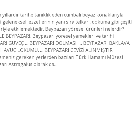
ıllardır tarihe tanıklık eden cumbalı beyaz konaklarıyla
geleneksel lezzetlerinin yanı sıra telkari, dokuma gibi çeşitl
leriyle etkilemektedir. Beypazarı yöresel ürünleri nelerdir?
BEYPAZARI. Beypazarı yöresel yemekleri ve tarihi
BEYPAZARI GÜVEÇ … BEYPAZARI DOLMASI. … BEYPAZARI BAKLAVA.
HAVUÇ LOKUMU. … BEYPAZARI CEVİZİ ALINMIŞTIR.
ezmeniz gereken yerlerden bazıları Türk Hamamı Müzesi
zarı Astragalus olarak da…