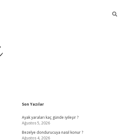
i
Sidebar
Son Yazılar
ilbet yeni giriş
betexper güncel giriş
be
Ayak yaraları kaç günde iyileşir ?
Ağustos 5, 2026
Bezelye dondurucuya nasıl konur ?
Ağustos 4, 2026