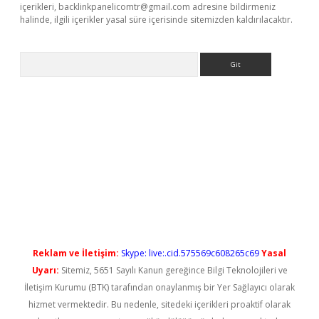
içerikleri,
backlinkpanelicomtr@gmail.com
adresine bildirmeniz
halinde, ilgili içerikler yasal süre içerisinde sitemizden kaldırılacaktır.
Arama
el giriş
betexper güncel giriş
Reklam ve İletişim:
Skype: live:.cid.575569c608265c69
Yasal
Uyarı:
Sitemiz, 5651 Sayılı Kanun gereğince Bilgi Teknolojileri ve
İletişim Kurumu (BTK) tarafından onaylanmış bir Yer Sağlayıcı olarak
hizmet vermektedir. Bu nedenle, sitedeki içerikleri proaktif olarak