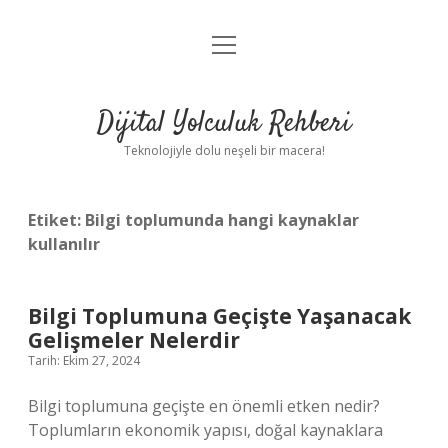
menüyü
Anasayfa
aç
Gizlilik Politikası
Dijital Yolculuk Rehberi
Yasal Uyarı
Teknolojiyle dolu neşeli bir macera!
Hakkımızda
Etiket:
Bilgi toplumunda hangi kaynaklar
kullanılır
Bilgi Toplumuna Geçişte Yaşanacak
Gelişmeler Nelerdir
Tarih: Ekim 27, 2024
Bilgi toplumuna geçişte en önemli etken nedir?
Toplumların ekonomik yapısı, doğal kaynaklara