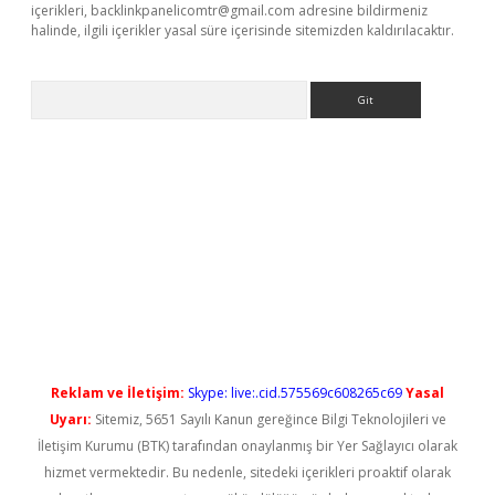
içerikleri,
backlinkpanelicomtr@gmail.com
adresine bildirmeniz
halinde, ilgili içerikler yasal süre içerisinde sitemizden kaldırılacaktır.
Arama
l giriş
betexper güncel giriş
Reklam ve İletişim:
Skype: live:.cid.575569c608265c69
Yasal
Uyarı:
Sitemiz, 5651 Sayılı Kanun gereğince Bilgi Teknolojileri ve
İletişim Kurumu (BTK) tarafından onaylanmış bir Yer Sağlayıcı olarak
hizmet vermektedir. Bu nedenle, sitedeki içerikleri proaktif olarak