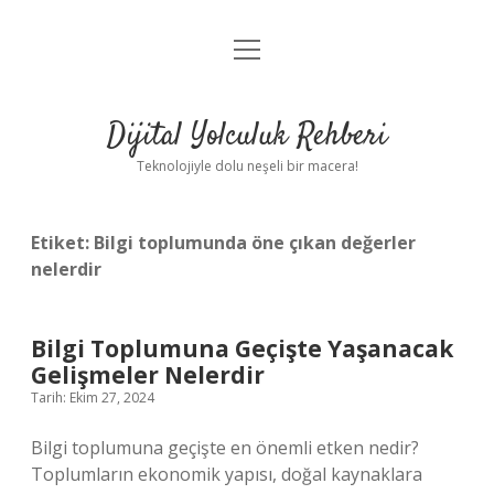
menüyü
Anasayfa
aç
Gizlilik Politikası
Dijital Yolculuk Rehberi
Yasal Uyarı
Teknolojiyle dolu neşeli bir macera!
Hakkımızda
Etiket:
Bilgi toplumunda öne çıkan değerler
nelerdir
Bilgi Toplumuna Geçişte Yaşanacak
Gelişmeler Nelerdir
Tarih: Ekim 27, 2024
Bilgi toplumuna geçişte en önemli etken nedir?
Toplumların ekonomik yapısı, doğal kaynaklara